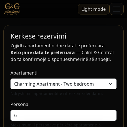
Light mode
Kërkesë rezervimi
Zgjidh apartamentin dhe datat e preferuara.
Këto janë data të preferuara
— Calm & Central
do ta konfirmojë disponueshmërinë së shpejti.
Apartamenti
Ndryshimi i apartamentit e rifreskon kalendarin.
Persona
Maksimumi i personave për këtë apartament: 6