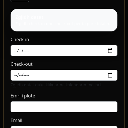
Zgjidh datat
Zgjidh check-in dhe check-out për ta parë totalin.
Check-in
Check-out
Zgjidh datat duke klikuar në kalendarin më lart.
Emri i plotë
Email