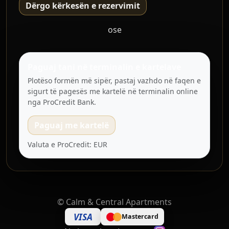
Dërgo kërkesën e rezervimit
ose
Paguaj tani në terminalin e kartelave
Plotëso formën më sipër, pastaj vazhdo në faqen e
sigurt të pagesës me kartelë në terminalin online
nga ProCredit Bank.
Paguaj me kartelë
Valuta e ProCredit: EUR
©
Calm & Central Apartments
VISA
Mastercard