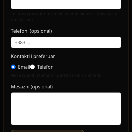
Të lutem përdor një email me domain ekzistues (p.sh.
gmail.com).
Telefoni (opsional)
Kontakti i preferuar
Email
Telefon
Nëse zgjedh telefonin, përfshi kodin e shtetit.
Mesazhi (opsional)