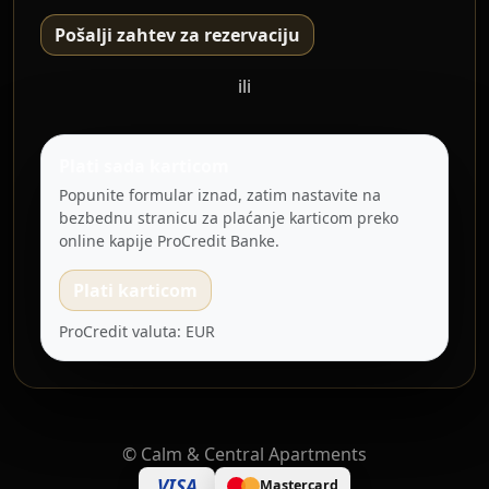
Pošalji zahtev za rezervaciju
ili
Plati sada karticom
Popunite formular iznad, zatim nastavite na
bezbednu stranicu za plaćanje karticom preko
online kapije ProCredit Banke.
Plati karticom
ProCredit valuta: EUR
©
Calm & Central Apartments
VISA
Mastercard