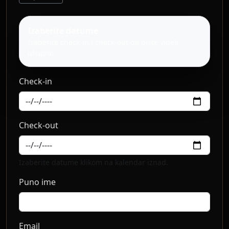
Izaberite datume
Izaberite check-in i check-out da biste videli
ukupno.
Check-in
Check-out
Izaberite datume klikom na kalendar iznad.
Puno ime
Email