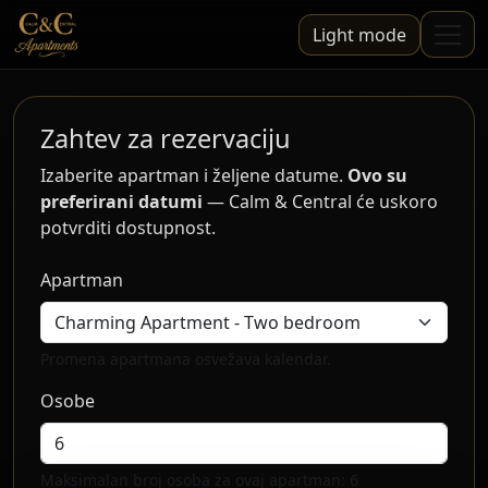
Light mode
Zahtev za rezervaciju
Izaberite apartman i željene datume.
Ovo su
preferirani datumi
— Calm & Central će uskoro
potvrditi dostupnost.
Apartman
Promena apartmana osvežava kalendar.
Osobe
Maksimalan broj osoba za ovaj apartman: 6